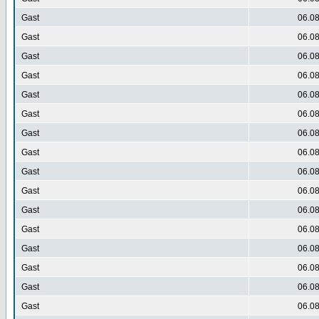
Gast
06.08
Gast
06.08
Gast
06.08
Gast
06.08
Gast
06.08
Gast
06.08
Gast
06.08
Gast
06.08
Gast
06.08
Gast
06.08
Gast
06.08
Gast
06.08
Gast
06.08
Gast
06.08
Gast
06.08
Gast
06.08