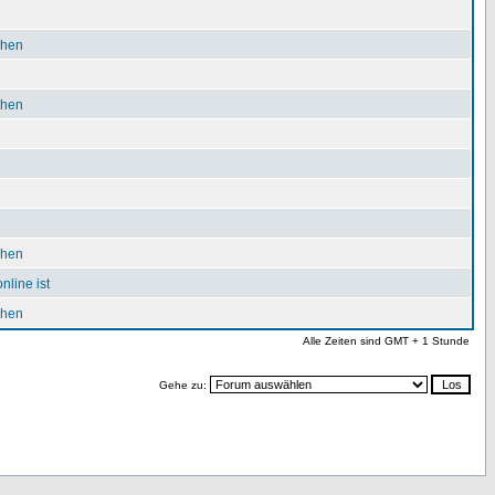
chen
chen
chen
nline ist
chen
Alle Zeiten sind GMT + 1 Stunde
Gehe zu: