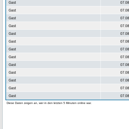
Gast
07.08
Gast
07.08
Gast
07.08
Gast
07.08
Gast
07.08
Gast
07.08
Gast
07.08
Gast
07.08
Gast
07.08
Gast
07.08
Gast
07.08
Gast
07.08
Gast
07.08
Diese Daten zeigen an, wer in den letzten 5 Minuten online war.