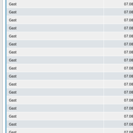
Gast
07.08
Gast
07.08
Gast
07.08
Gast
07.08
Gast
07.08
Gast
07.08
Gast
07.08
Gast
07.08
Gast
07.08
Gast
07.08
Gast
07.08
Gast
07.08
Gast
07.08
Gast
07.08
Gast
07.08
Gast
07.08
Gast
07.08