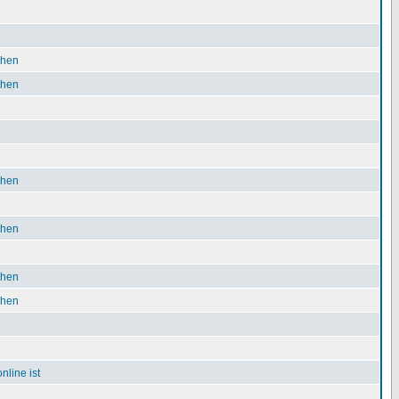
chen
chen
chen
chen
chen
chen
nline ist