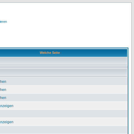
ieren
Welche Seite
chen
chen
chen
 anzeigen
 anzeigen