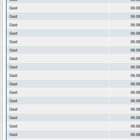
Gast
06.08
Gast
06.08
Gast
06.08
Gast
06.08
Gast
06.08
Gast
06.08
Gast
06.08
Gast
06.08
Gast
06.08
Gast
06.08
Gast
06.08
Gast
06.08
Gast
06.08
Gast
06.08
Gast
06.08
Gast
06.08