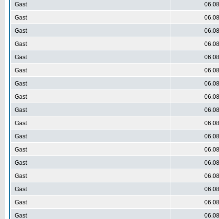
Gast
06.08
Gast
06.08
Gast
06.08
Gast
06.08
Gast
06.08
Gast
06.08
Gast
06.08
Gast
06.08
Gast
06.08
Gast
06.08
Gast
06.08
Gast
06.08
Gast
06.08
Gast
06.08
Gast
06.08
Gast
06.08
Gast
06.08