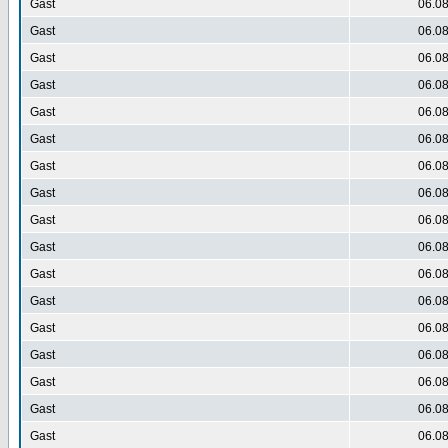
Gast
06.08
Gast
06.08
Gast
06.08
Gast
06.08
Gast
06.08
Gast
06.08
Gast
06.08
Gast
06.08
Gast
06.08
Gast
06.08
Gast
06.08
Gast
06.08
Gast
06.08
Gast
06.08
Gast
06.08
Gast
06.08
Gast
06.08