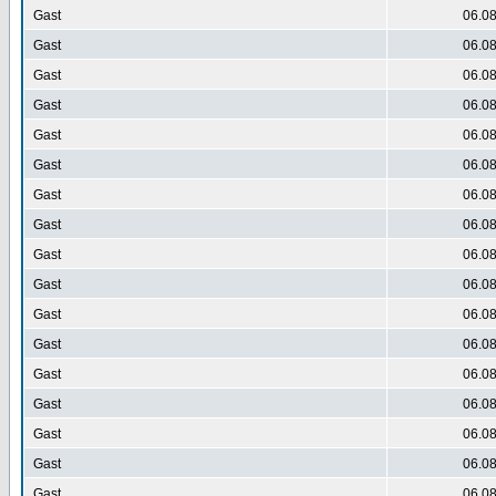
Gast
06.08
Gast
06.08
Gast
06.08
Gast
06.08
Gast
06.08
Gast
06.08
Gast
06.08
Gast
06.08
Gast
06.08
Gast
06.08
Gast
06.08
Gast
06.08
Gast
06.08
Gast
06.08
Gast
06.08
Gast
06.08
Gast
06.08