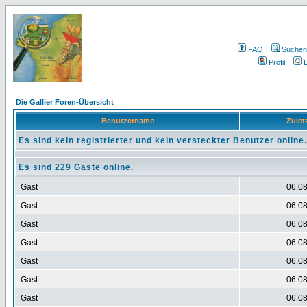
FAQ
Suchen
Profil
E
Die Gallier Foren-Übersicht
Benutzername
Zuletz
Es sind kein registrierter und kein versteckter Benutzer online.
Es sind 229 Gäste online.
Gast
06.08
Gast
06.08
Gast
06.08
Gast
06.08
Gast
06.08
Gast
06.08
Gast
06.08