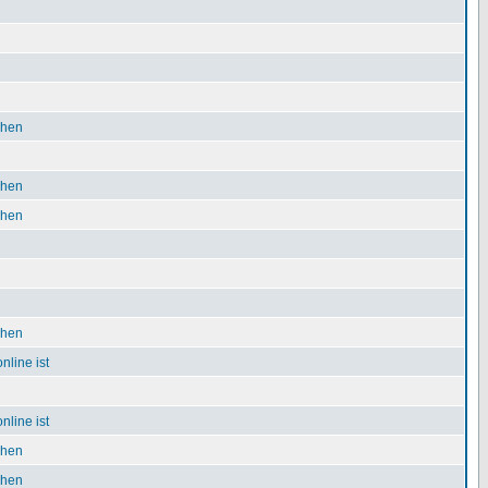
chen
chen
chen
chen
nline ist
nline ist
chen
chen