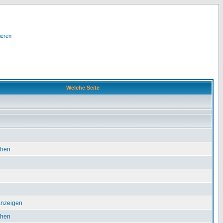
ieren
Welche Seite
chen
 anzeigen
chen