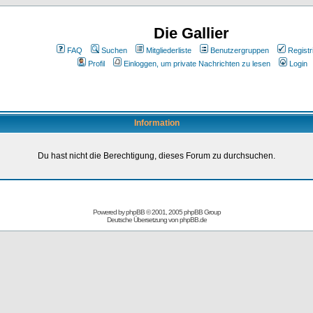
Die Gallier
FAQ
Suchen
Mitgliederliste
Benutzergruppen
Registr
Profil
Einloggen, um private Nachrichten zu lesen
Login
Information
Du hast nicht die Berechtigung, dieses Forum zu durchsuchen.
Powered by
phpBB
© 2001, 2005 phpBB Group
Deutsche Übersetzung von
phpBB.de