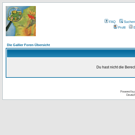
FAQ
Suchen
Profil
E
Die Gallier Foren-Übersicht
Du hast nicht die Bere
Powered by
Deutsc