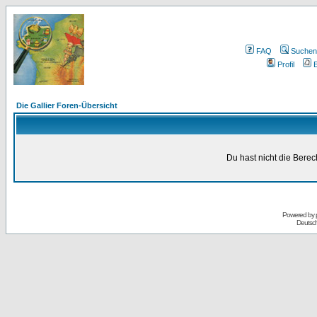
FAQ
Suchen
Profil
E
Die Gallier Foren-Übersicht
Du hast nicht die Bere
Powered by
Deutsc