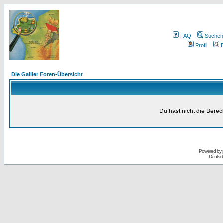
FAQ
Suchen
Profil
E
Die Gallier Foren-Übersicht
Du hast nicht die Bere
Powered by
Deutsc