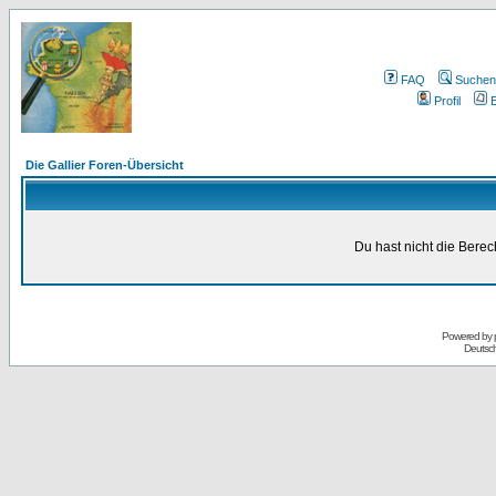
FAQ
Suchen
Profil
E
Die Gallier Foren-Übersicht
Du hast nicht die Bere
Powered by
Deutsc