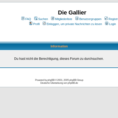
Die Gallier
FAQ
Suchen
Mitgliederliste
Benutzergruppen
Registr
Profil
Einloggen, um private Nachrichten zu lesen
Login
Information
Du hast nicht die Berechtigung, dieses Forum zu durchsuchen.
Powered by
phpBB
© 2001, 2005 phpBB Group
Deutsche Übersetzung von
phpBB.de