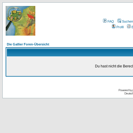
FAQ
Suchen
Profil
E
Die Gallier Foren-Übersicht
Du hast nicht die Bere
Powered by
Deutsc