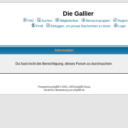
Die Gallier
FAQ
Suchen
Mitgliederliste
Benutzergruppen
Registr
Profil
Einloggen, um private Nachrichten zu lesen
Login
Information
Du hast nicht die Berechtigung, dieses Forum zu durchsuchen.
Powered by
phpBB
© 2001, 2005 phpBB Group
Deutsche Übersetzung von
phpBB.de