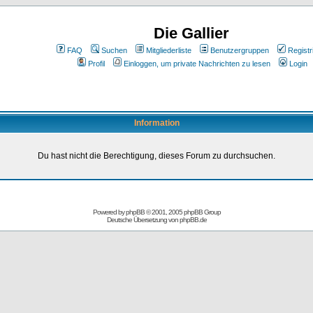
Die Gallier
FAQ
Suchen
Mitgliederliste
Benutzergruppen
Registr
Profil
Einloggen, um private Nachrichten zu lesen
Login
Information
Du hast nicht die Berechtigung, dieses Forum zu durchsuchen.
Powered by
phpBB
© 2001, 2005 phpBB Group
Deutsche Übersetzung von
phpBB.de