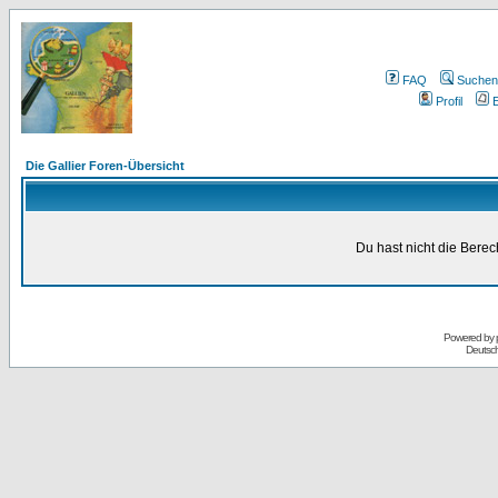
FAQ
Suchen
Profil
E
Die Gallier Foren-Übersicht
Du hast nicht die Bere
Powered by
Deutsc