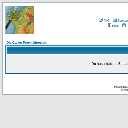
FAQ
Suchen
Profil
E
Die Gallier Foren-Übersicht
Du hast nicht die Bere
Powered by
Deutsc