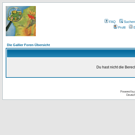
FAQ
Suchen
Profil
E
Die Gallier Foren-Übersicht
Du hast nicht die Bere
Powered by
Deutsc