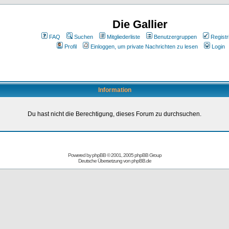
Die Gallier
FAQ
Suchen
Mitgliederliste
Benutzergruppen
Registr
Profil
Einloggen, um private Nachrichten zu lesen
Login
Information
Du hast nicht die Berechtigung, dieses Forum zu durchsuchen.
Powered by
phpBB
© 2001, 2005 phpBB Group
Deutsche Übersetzung von
phpBB.de