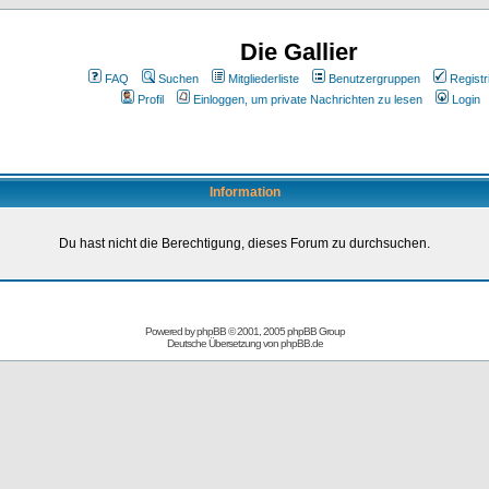
Die Gallier
FAQ
Suchen
Mitgliederliste
Benutzergruppen
Registr
Profil
Einloggen, um private Nachrichten zu lesen
Login
Information
Du hast nicht die Berechtigung, dieses Forum zu durchsuchen.
Powered by
phpBB
© 2001, 2005 phpBB Group
Deutsche Übersetzung von
phpBB.de