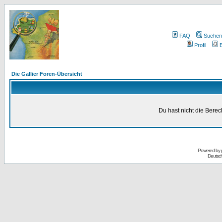
FAQ
Suchen
Profil
E
Die Gallier Foren-Übersicht
Du hast nicht die Bere
Powered by
Deutsc