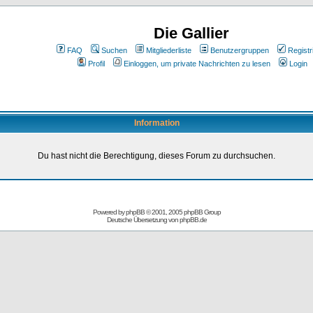
Die Gallier
FAQ
Suchen
Mitgliederliste
Benutzergruppen
Registr
Profil
Einloggen, um private Nachrichten zu lesen
Login
Information
Du hast nicht die Berechtigung, dieses Forum zu durchsuchen.
Powered by
phpBB
© 2001, 2005 phpBB Group
Deutsche Übersetzung von
phpBB.de