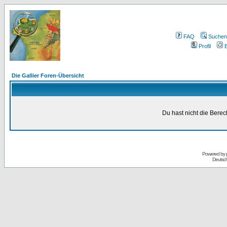
FAQ
Suchen
Profil
E
Die Gallier Foren-Übersicht
Du hast nicht die Bere
Powered by
Deutsc