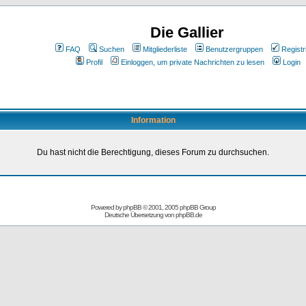
Die Gallier
FAQ
Suchen
Mitgliederliste
Benutzergruppen
Registr
Profil
Einloggen, um private Nachrichten zu lesen
Login
Information
Du hast nicht die Berechtigung, dieses Forum zu durchsuchen.
Powered by
phpBB
© 2001, 2005 phpBB Group
Deutsche Übersetzung von
phpBB.de