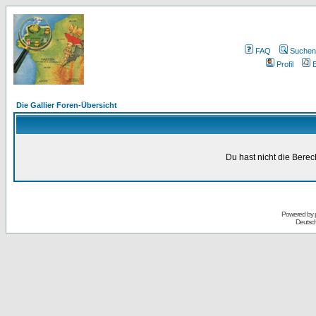
FAQ
Suchen
Profil
E
Die Gallier Foren-Übersicht
Du hast nicht die Bere
Powered by
Deutsc