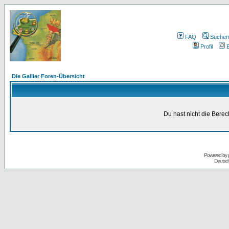
FAQ
Suchen
Profil
E
Die Gallier Foren-Übersicht
Du hast nicht die Bere
Powered by
Deutsc