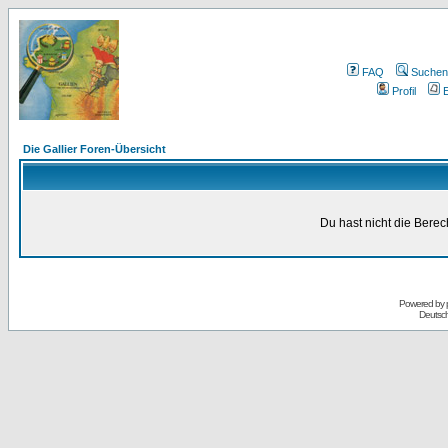
FAQ
Suchen
Profil
E
Die Gallier Foren-Übersicht
Du hast nicht die Bere
Powered by
Deutsc