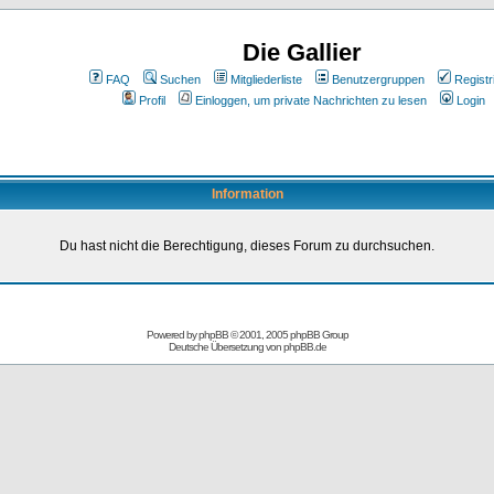
Die Gallier
FAQ
Suchen
Mitgliederliste
Benutzergruppen
Registr
Profil
Einloggen, um private Nachrichten zu lesen
Login
Information
Du hast nicht die Berechtigung, dieses Forum zu durchsuchen.
Powered by
phpBB
© 2001, 2005 phpBB Group
Deutsche Übersetzung von
phpBB.de