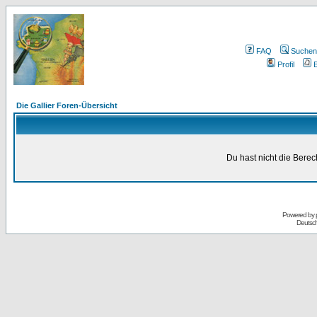
FAQ
Suchen
Profil
E
Die Gallier Foren-Übersicht
Du hast nicht die Bere
Powered by
Deutsc