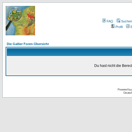
FAQ
Suchen
Profil
E
Die Gallier Foren-Übersicht
Du hast nicht die Bere
Powered by
Deutsc