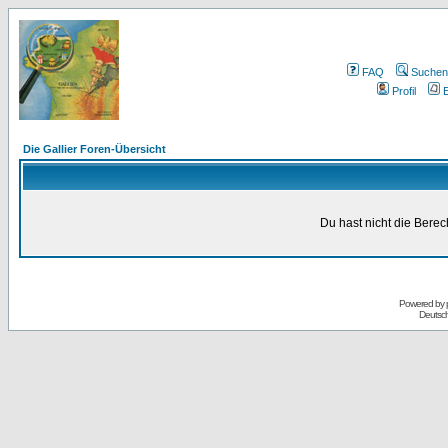
FAQ
Suchen
Profil
E
Die Gallier Foren-Übersicht
Du hast nicht die Bere
Powered by
Deutsc