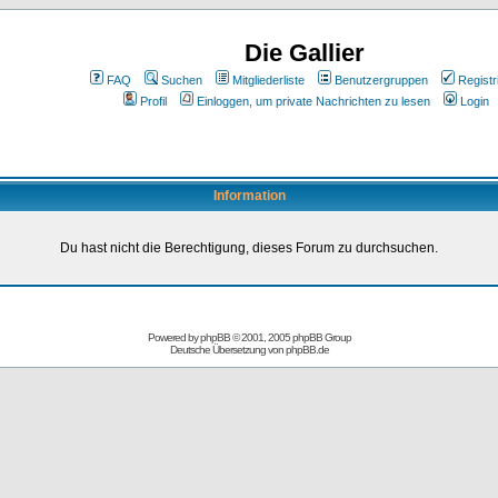
Die Gallier
FAQ
Suchen
Mitgliederliste
Benutzergruppen
Registr
Profil
Einloggen, um private Nachrichten zu lesen
Login
Information
Du hast nicht die Berechtigung, dieses Forum zu durchsuchen.
Powered by
phpBB
© 2001, 2005 phpBB Group
Deutsche Übersetzung von
phpBB.de