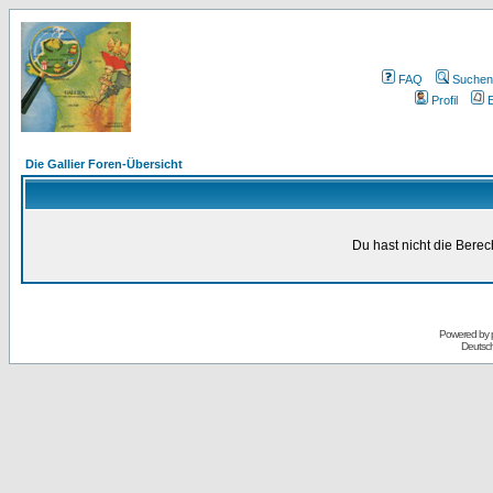
FAQ
Suchen
Profil
E
Die Gallier Foren-Übersicht
Du hast nicht die Bere
Powered by
Deutsc