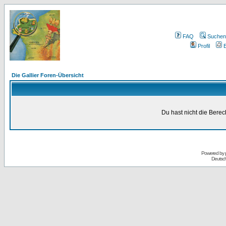
FAQ
Suchen
Profil
E
Die Gallier Foren-Übersicht
Du hast nicht die Bere
Powered by
Deutsc