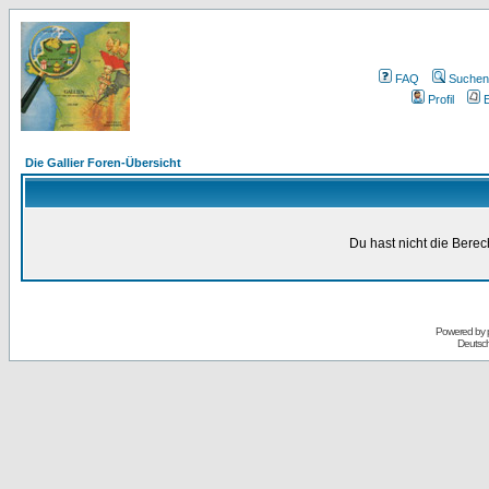
FAQ
Suchen
Profil
E
Die Gallier Foren-Übersicht
Du hast nicht die Bere
Powered by
Deutsc