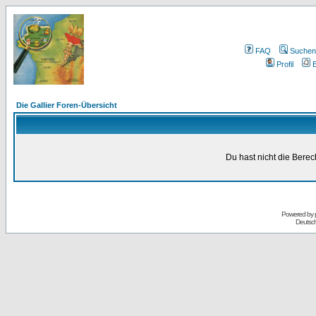
FAQ
Suchen
Profil
E
Die Gallier Foren-Übersicht
Du hast nicht die Bere
Powered by
Deutsc