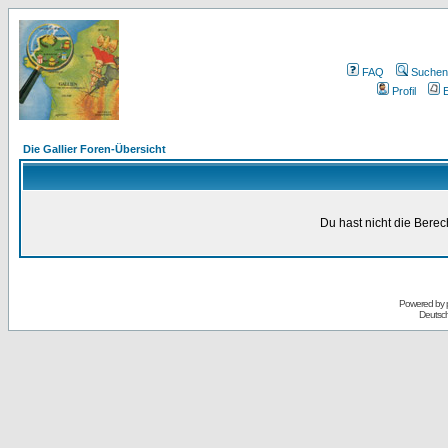
FAQ
Suchen
Profil
E
Die Gallier Foren-Übersicht
Du hast nicht die Bere
Powered by
Deutsc