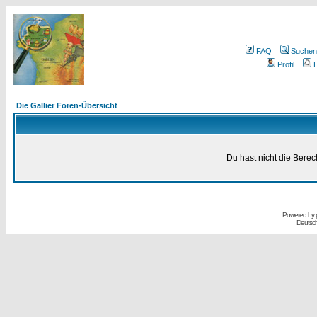
FAQ
Suchen
Profil
E
Die Gallier Foren-Übersicht
Du hast nicht die Bere
Powered by
Deutsc