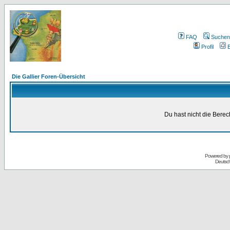
FAQ
Suchen
Profil
E
Die Gallier Foren-Übersicht
Du hast nicht die Bere
Powered by
Deutsc