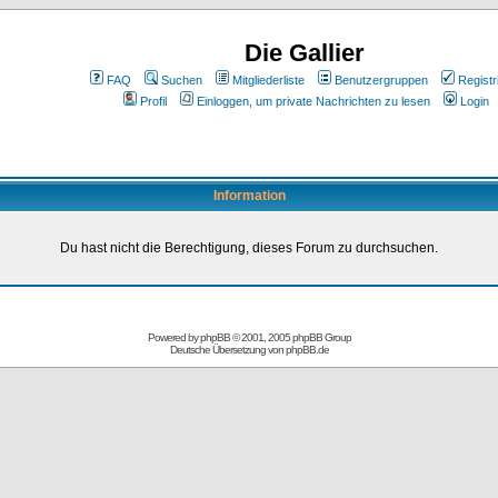
Die Gallier
FAQ
Suchen
Mitgliederliste
Benutzergruppen
Registr
Profil
Einloggen, um private Nachrichten zu lesen
Login
Information
Du hast nicht die Berechtigung, dieses Forum zu durchsuchen.
Powered by
phpBB
© 2001, 2005 phpBB Group
Deutsche Übersetzung von
phpBB.de