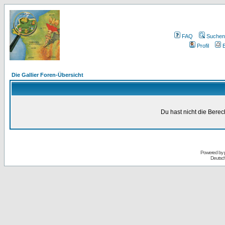
FAQ
Suchen
Profil
E
Die Gallier Foren-Übersicht
Du hast nicht die Bere
Powered by
Deutsc