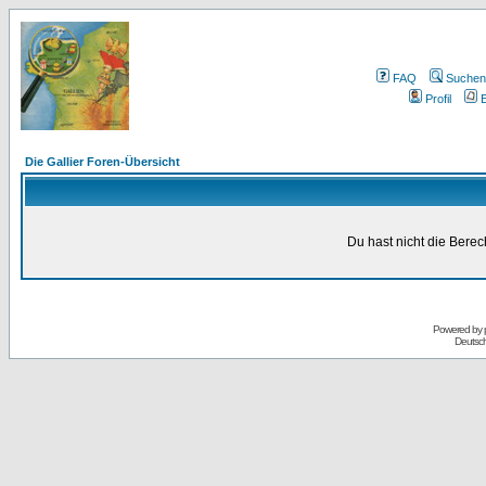
FAQ
Suchen
Profil
E
Die Gallier Foren-Übersicht
Du hast nicht die Bere
Powered by
Deutsc