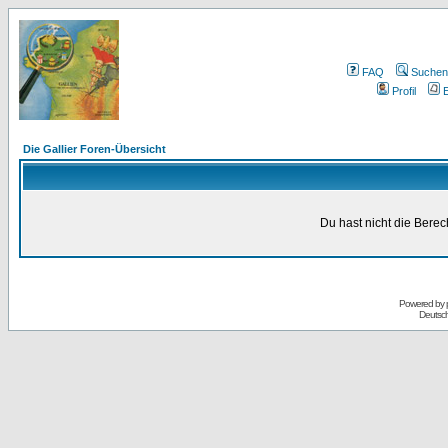
FAQ
Suchen
Profil
E
Die Gallier Foren-Übersicht
Du hast nicht die Bere
Powered by
Deutsc