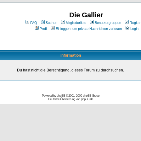
Die Gallier
FAQ
Suchen
Mitgliederliste
Benutzergruppen
Registr
Profil
Einloggen, um private Nachrichten zu lesen
Login
Information
Du hast nicht die Berechtigung, dieses Forum zu durchsuchen.
Powered by
phpBB
© 2001, 2005 phpBB Group
Deutsche Übersetzung von
phpBB.de