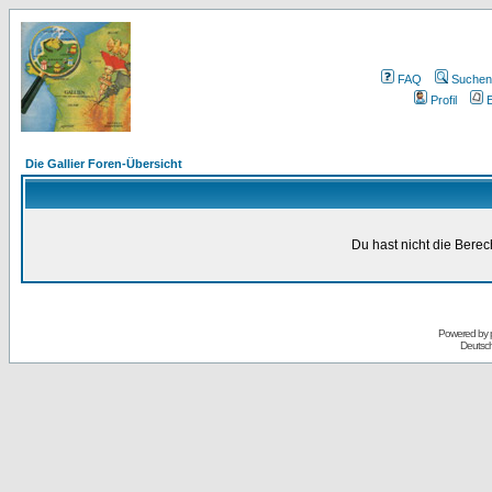
FAQ
Suchen
Profil
E
Die Gallier Foren-Übersicht
Du hast nicht die Bere
Powered by
Deutsc