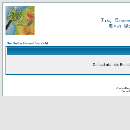
FAQ
Suchen
Profil
E
Die Gallier Foren-Übersicht
Du hast nicht die Bere
Powered by
Deutsc