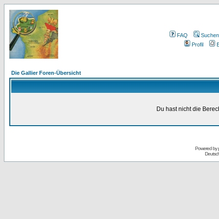
FAQ
Suchen
Profil
E
Die Gallier Foren-Übersicht
Du hast nicht die Bere
Powered by
Deutsc