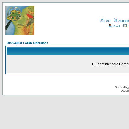
FAQ
Suchen
Profil
E
Die Gallier Foren-Übersicht
Du hast nicht die Bere
Powered by
Deutsc