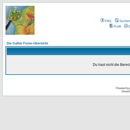
FAQ
Suchen
Profil
E
Die Gallier Foren-Übersicht
Du hast nicht die Bere
Powered by
Deutsc