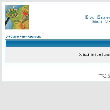
FAQ
Suchen
Profil
E
Die Gallier Foren-Übersicht
Du hast nicht die Bere
Powered by
Deutsc